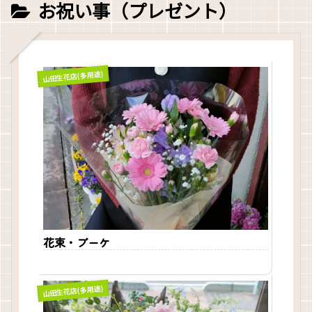
お祝い事（プレゼント）
山田生花店(多用途)
花束・ブーケ
山田生花店(多用途)