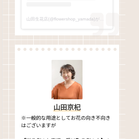
山田生花店(@flowershop_yamada)がシェアした投稿
山田京杞
※一般的な用途としてお花の向き不向き
はございますが